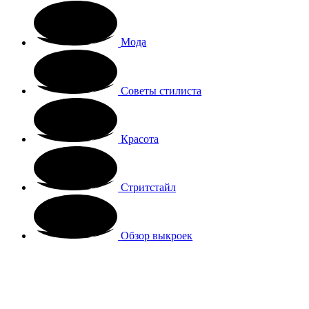
Мода
Советы стилиста
Красота
Стритстайл
Обзор выкроек