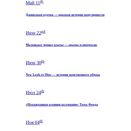
th
Май 11
Джинсовая куртка — краткая история популярности
nd
Июн 22
Маленькое черное платье — кратко и интересно
th
Июн 30
New Look от Dior — история женственного образа
th
Июл 24
«Неожиданная осенняя коллекция» Тома Форда
th
Ноя 04