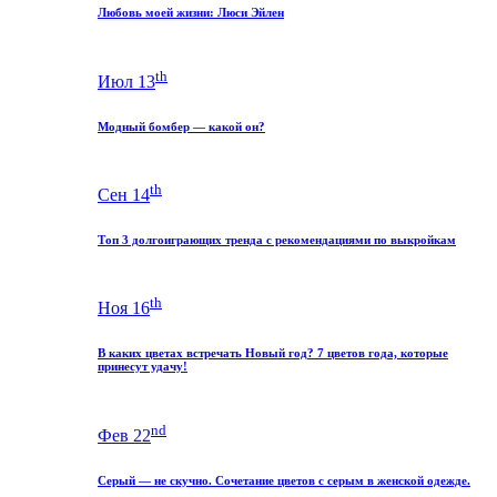
Любовь моей жизни: Люси Эйлен
th
Июл 13
Модный бомбер — какой он?
th
Сен 14
Топ 3 долгоиграющих тренда с рекомендациями по выкройкам
th
Ноя 16
В каких цветах встречать Новый год? 7 цветов года, которые
принесут удачу!
nd
Фев 22
Серый — не скучно. Сочетание цветов с серым в женской одежде.