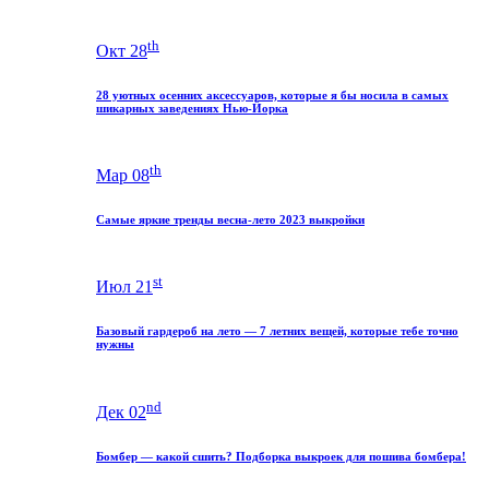
th
Окт 28
28 уютных осенних аксессуаров, которые я бы носила в самых
шикарных заведениях Нью-Йорка
th
Мар 08
Самые яркие тренды весна-лето 2023 выкройки
st
Июл 21
Базовый гардероб на лето — 7 летних вещей, которые тебе точно
нужны
nd
Дек 02
Бомбер — какой сшить? Подборка выкроек для пошива бомбера!