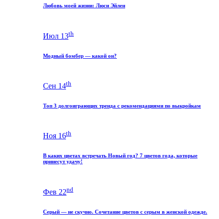
Любовь моей жизни: Люси Эйлен
th
Июл 13
Модный бомбер — какой он?
th
Сен 14
Топ 3 долгоиграющих тренда с рекомендациями по выкройкам
th
Ноя 16
В каких цветах встречать Новый год? 7 цветов года, которые
принесут удачу!
nd
Фев 22
Серый — не скучно. Сочетание цветов с серым в женской одежде.