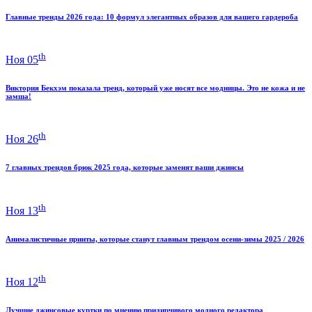
Главные тренды 2026 года: 10 формул элегантных образов для вашего гардероба
th
Ноя 05
Виктория Бекхэм показала тренд, который уже носят все модницы. Это не кожа и не
замша!
th
Ноя 26
7 главных трендов брюк 2025 года, которые заменят ваши джинсы
th
Ноя 13
Анималистичные принты, которые станут главным трендом осени-зимы 2025 / 2026
th
Ноя 12
Лучшие джинсовые куртки по мнению придирчивого модного редактора