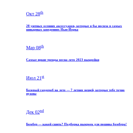
th
Окт 28
28 уютных осенних аксессуаров, которые я бы носила в самых
шикарных заведениях Нью-Йорка
th
Мар 08
Самые яркие тренды весна-лето 2023 выкройки
st
Июл 21
Базовый гардероб на лето — 7 летних вещей, которые тебе точно
нужны
nd
Дек 02
Бомбер — какой сшить? Подборка выкроек для пошива бомбера!