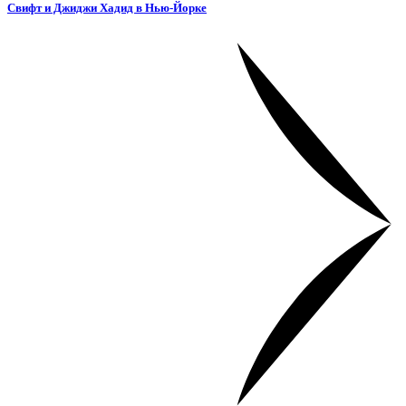
Свифт и Джиджи Хадид в Нью-Йорке