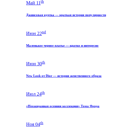
th
Май 11
Джинсовая куртка — краткая история популярности
nd
Июн 22
Маленькое черное платье — кратко и интересно
th
Июн 30
New Look от Dior — история женственного образа
th
Июл 24
«Неожиданная осенняя коллекция» Тома Форда
th
Ноя 04