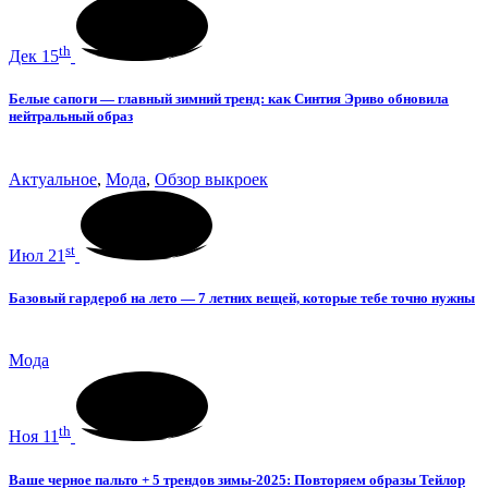
th
Дек 15
Белые сапоги — главный зимний тренд: как Синтия Эриво обновила
нейтральный образ
Актуальное
,
Мода
,
Обзор выкроек
st
Июл 21
Базовый гардероб на лето — 7 летних вещей, которые тебе точно нужны
Мода
th
Ноя 11
Ваше черное пальто + 5 трендов зимы-2025: Повторяем образы Тейлор