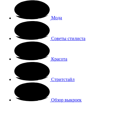
Мода
Советы стилиста
Красота
Стритстайл
Обзор выкроек