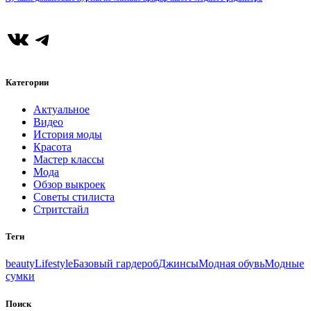
ВКонтакте
Telegram
Категории
Актуальное
Видео
История моды
Красота
Мастер классы
Мода
Обзор выкроек
Советы стилиста
Стритстайл
Теги
beauty
Lifestyle
Базовый гардероб
Джинсы
Модная обувь
Модные
сумки
Поиск