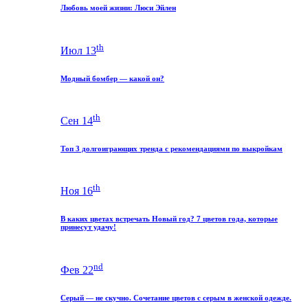
Любовь моей жизни: Люси Эйлен
th
Июл 13
Модный бомбер — какой он?
th
Сен 14
Топ 3 долгоиграющих тренда с рекомендациями по выкройкам
th
Ноя 16
В каких цветах встречать Новый год? 7 цветов года, которые
принесут удачу!
nd
Фев 22
Серый — не скучно. Сочетание цветов с серым в женской одежде.