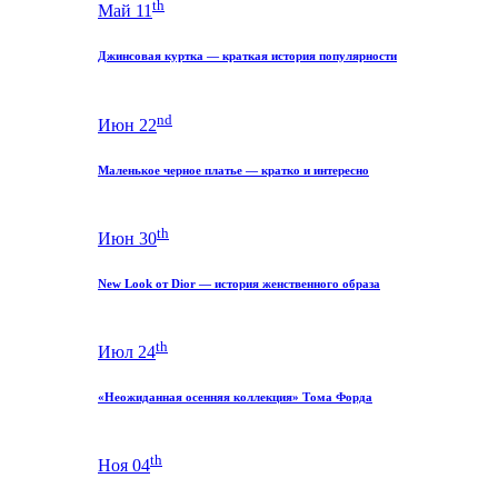
th
Май 11
Джинсовая куртка — краткая история популярности
nd
Июн 22
Маленькое черное платье — кратко и интересно
th
Июн 30
New Look от Dior — история женственного образа
th
Июл 24
«Неожиданная осенняя коллекция» Тома Форда
th
Ноя 04