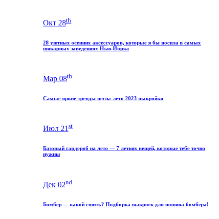
th
Окт 28
28 уютных осенних аксессуаров, которые я бы носила в самых
шикарных заведениях Нью-Йорка
th
Мар 08
Самые яркие тренды весна-лето 2023 выкройки
st
Июл 21
Базовый гардероб на лето — 7 летних вещей, которые тебе точно
нужны
nd
Дек 02
Бомбер — какой сшить? Подборка выкроек для пошива бомбера!