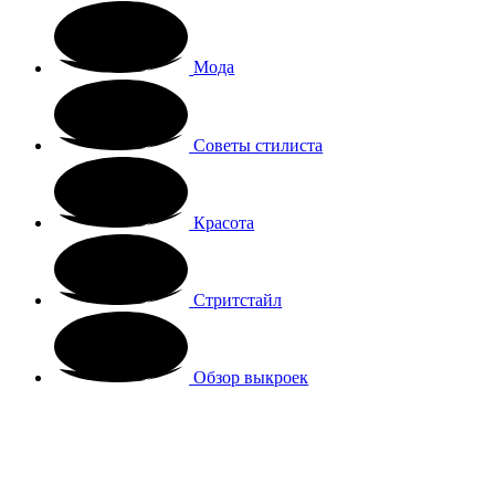
Мода
Советы стилиста
Красота
Стритстайл
Обзор выкроек