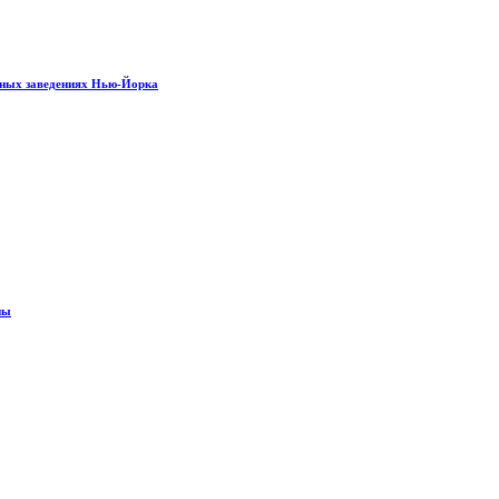
рных заведениях Нью-Йорка
ны