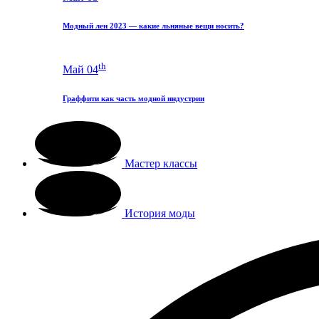
Модный лен 2023 — какие льняные вещи носить?
th
Май 04
Граффити как часть модной индустрии
Мастер классы
История моды