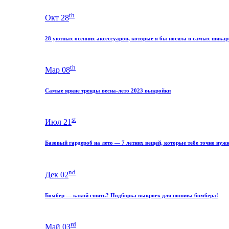
th
Окт 28
28 уютных осенних аксессуаров, которые я бы носила в самых шика
th
Мар 08
Самые яркие тренды весна-лето 2023 выкройки
st
Июл 21
Базовый гардероб на лето — 7 летних вещей, которые тебе точно нуж
nd
Дек 02
Бомбер — какой сшить? Подборка выкроек для пошива бомбера!
rd
Май 03