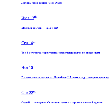
Любовь моей жизни: Люси Эйлен
th
Июл 13
Модный бомбер — какой он?
th
Сен 14
Топ 3 долгоиграющих тренда с рекомендациями по выкройкам
th
Ноя 16
В каких цветах встречать Новый год? 7 цветов года, которые принесу
nd
Фев 22
Серый — не скучно. Сочетание цветов с серым в женской одежде.