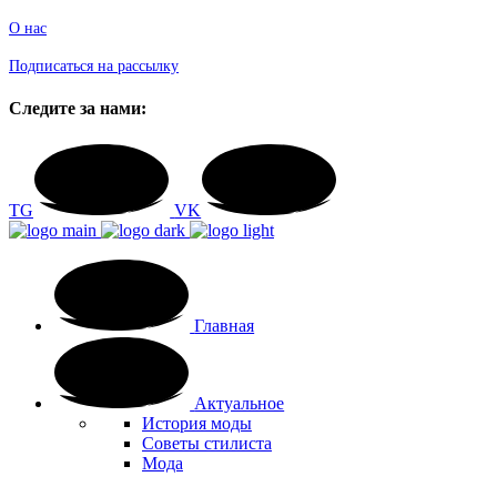
О нас
Подписаться на рассылку
Следите за нами:
TG
VK
Главная
Актуальное
История моды
Советы стилиста
Мода