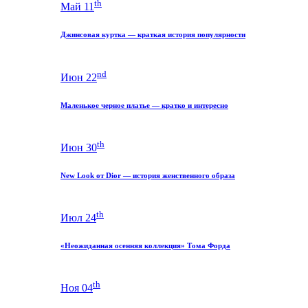
th
Май 11
Джинсовая куртка — краткая история популярности
nd
Июн 22
Маленькое черное платье — кратко и интересно
th
Июн 30
New Look от Dior — история женственного образа
th
Июл 24
«Неожиданная осенняя коллекция» Тома Форда
th
Ноя 04