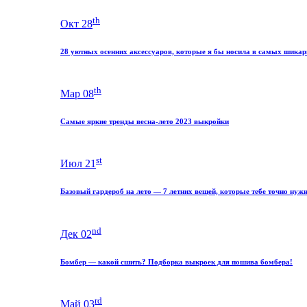
th
Окт 28
28 уютных осенних аксессуаров, которые я бы носила в самых шика
th
Мар 08
Самые яркие тренды весна-лето 2023 выкройки
st
Июл 21
Базовый гардероб на лето — 7 летних вещей, которые тебе точно нуж
nd
Дек 02
Бомбер — какой сшить? Подборка выкроек для пошива бомбера!
rd
Май 03