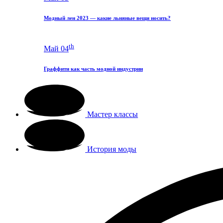
Модный лен 2023 — какие льняные вещи носить?
th
Май 04
Граффити как часть модной индустрии
Мастер классы
История моды