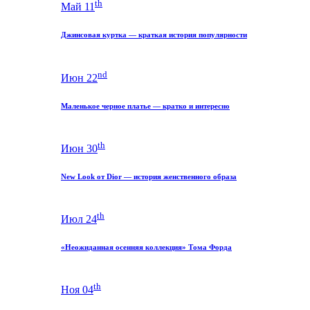
th
Май 11
Джинсовая куртка — краткая история популярности
nd
Июн 22
Маленькое черное платье — кратко и интересно
th
Июн 30
New Look от Dior — история женственного образа
th
Июл 24
«Неожиданная осенняя коллекция» Тома Форда
th
Ноя 04