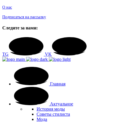
О нас
Подписаться на рассылку
Следите за нами:
TG
VK
Главная
Актуальное
История моды
Советы стилиста
Мода