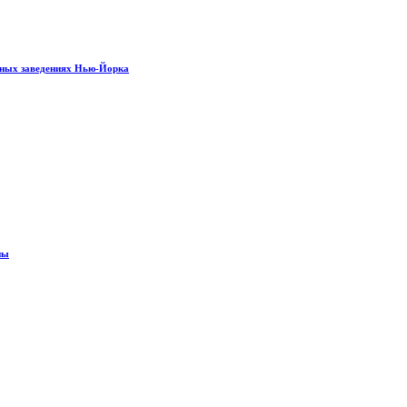
рных заведениях Нью-Йорка
ны