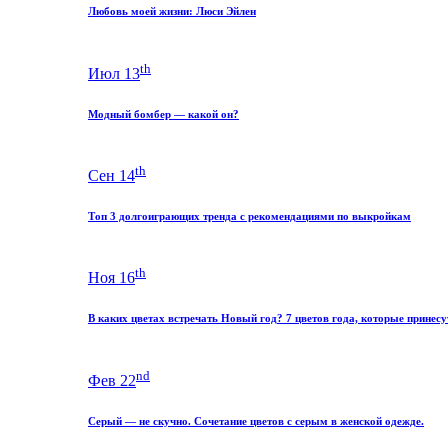
Любовь моей жизни: Люси Эйлен
th
Июл 13
Модный бомбер — какой он?
th
Сен 14
Топ 3 долгоиграющих тренда с рекомендациями по выкройкам
th
Ноя 16
В каких цветах встречать Новый год? 7 цветов года, которые принесу
nd
Фев 22
Серый — не скучно. Сочетание цветов с серым в женской одежде.