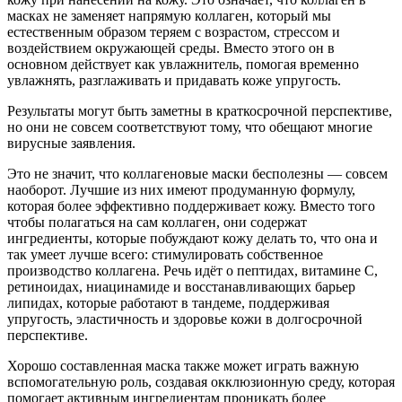
масках не заменяет напрямую коллаген, который мы
естественным образом теряем с возрастом, стрессом и
воздействием окружающей среды. Вместо этого он в
основном действует как увлажнитель, помогая временно
увлажнять, разглаживать и придавать коже упругость.
Результаты могут быть заметны в краткосрочной перспективе,
но они не совсем соответствуют тому, что обещают многие
вирусные заявления.
Это не значит, что коллагеновые маски бесполезны — совсем
наоборот. Лучшие из них имеют продуманную формулу,
которая более эффективно поддерживает кожу. Вместо того
чтобы полагаться на сам коллаген, они содержат
ингредиенты, которые побуждают кожу делать то, что она и
так умеет лучше всего: стимулировать собственное
производство коллагена. Речь идёт о пептидах, витамине С,
ретиноидах, ниацинамиде и восстанавливающих барьер
липидах, которые работают в тандеме, поддерживая
упругость, эластичность и здоровье кожи в долгосрочной
перспективе.
Хорошо составленная маска также может играть важную
вспомогательную роль, создавая окклюзионную среду, которая
помогает активным ингредиентам проникать более