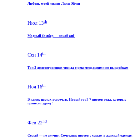
Любовь моей жизни: Люси Эйлен
th
Июл 13
Модный бомбер — какой он?
th
Сен 14
Топ 3 долгоиграющих тренда с рекомендациями по выкройкам
th
Ноя 16
В каких цветах встречать Новый год? 7 цветов года, которые
принесут удачу!
nd
Фев 22
Серый — не скучно. Сочетание цветов с серым в женской одежде.