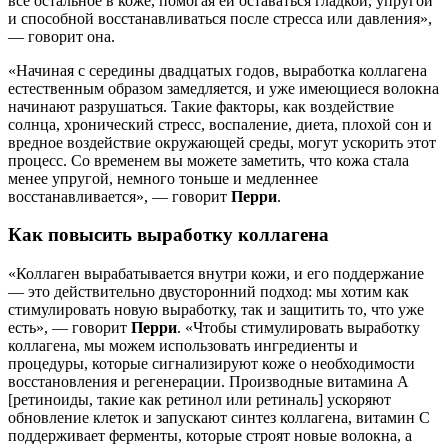
все остальное в коже, помогая ей оставаться гладкой, упругой
и способной восстанавливаться после стресса или давления»,
— говорит она.
«Начиная с середины двадцатых годов, выработка коллагена
естественным образом замедляется, и уже имеющиеся волокна
начинают разрушаться. Такие факторы, как воздействие
солнца, хронический стресс, воспаление, диета, плохой сон и
вредное воздействие окружающей среды, могут ускорить этот
процесс. Со временем вы можете заметить, что кожа стала
менее упругой, немного тоньше и медленнее
восстанавливается», — говорит
Перри
.
Как повысить выработку коллагена
«Коллаген вырабатывается внутри кожи, и его поддержание
— это действительно двусторонний подход: мы хотим как
стимулировать новую выработку, так и защитить то, что уже
есть», — говорит
Перри
. «Чтобы стимулировать выработку
коллагена, мы можем использовать ингредиенты и
процедуры, которые сигнализируют коже о необходимости
восстановления и регенерации. Производные витамина А
[ретиноиды, такие как ретинол или ретиналь] ускоряют
обновление клеток и запускают синтез коллагена, витамин С
поддерживает ферменты, которые строят новые волокна, а