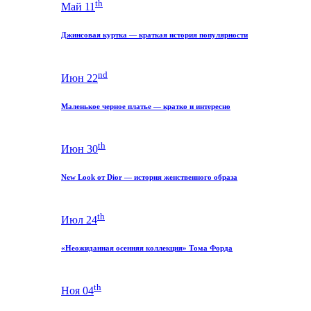
th
Май 11
Джинсовая куртка — краткая история популярности
nd
Июн 22
Маленькое черное платье — кратко и интересно
th
Июн 30
New Look от Dior — история женственного образа
th
Июл 24
«Неожиданная осенняя коллекция» Тома Форда
th
Ноя 04