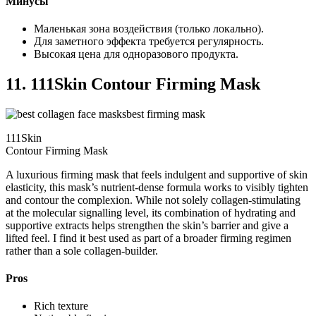
Минусы
Маленькая зона воздействия (только локально).
Для заметного эффекта требуется регулярность.
Высокая цена для одноразового продукта.
11. 111Skin Contour Firming Mask
best firming mask
111Skin
Contour Firming Mask
A luxurious firming mask that feels indulgent and supportive of skin
elasticity, this mask’s nutrient-dense formula works to visibly tighten
and contour the complexion. While not solely collagen-stimulating
at the molecular signalling level, its combination of hydrating and
supportive extracts helps strengthen the skin’s barrier and give a
lifted feel. I find it best used as part of a broader firming regimen
rather than a sole collagen-builder.
Pros
Rich texture