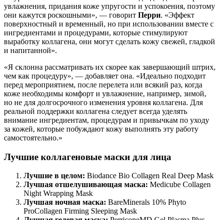
увлажнения, придания коже упругости и успокоения, поэтому
они кажутся роскошными», — говорит
Перри
. «Эффект
поверхностный и временный, но при использовании вместе с
ингредиентами и процедурами, которые стимулируют
выработку коллагена, они могут сделать кожу свежей, гладкой
и напитанной».
«Я склонна рассматривать их скорее как завершающий штрих,
чем как процедуру», — добавляет она. «Идеально подходит
перед мероприятием, после перелета или всякий раз, когда
коже необходимы комфорт и увлажнение, например, зимой,
но не для долгосрочного изменения уровня коллагена. Для
реальной поддержки коллагена следует всегда уделять
внимание ингредиентам, процедурам и привычкам по уходу
за кожей, которые побуждают кожу выполнять эту работу
самостоятельно.»
Лучшие коллагеновые маски для лица
Лучшие в целом:
Biodance Bio Collagen Real Deep Mask
Лучшая отшелушивающая маска:
Medicube Collagen
Night Wrapping Mask
Лучшая ночная маска:
BareMinerals 10% Phyto
ProCollagen Firming Sleeping Mask
Лучшая гелевая маска:
PerriconeMD Gel Plasma Plus