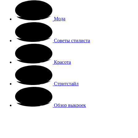
Мода
Советы стилиста
Красота
Стритстайл
Обзор выкроек