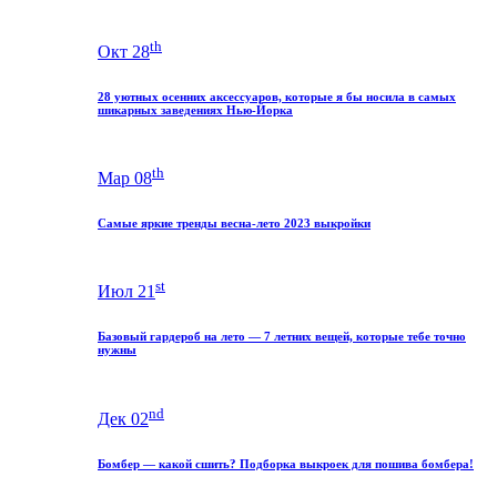
th
Окт 28
28 уютных осенних аксессуаров, которые я бы носила в самых
шикарных заведениях Нью-Йорка
th
Мар 08
Самые яркие тренды весна-лето 2023 выкройки
st
Июл 21
Базовый гардероб на лето — 7 летних вещей, которые тебе точно
нужны
nd
Дек 02
Бомбер — какой сшить? Подборка выкроек для пошива бомбера!