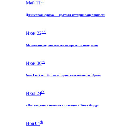
th
Май 11
Джинсовая куртка — краткая история популярности
nd
Июн 22
Маленькое черное платье — кратко и интересно
th
Июн 30
New Look от Dior — история женственного образа
th
Июл 24
«Неожиданная осенняя коллекция» Тома Форда
th
Ноя 04