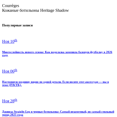
Courrèges
Кожаные ботильоны Heritage Shadow
Популярные записи
th
Ноя 10
Многослойность нового сезона: Как водолазка заменила базовую футболку в 2026
году
th
Ноя 06
Настоящую модницу видно по одной детали. Если носите этот аксессуар — вы в
теме (IYKYK).
th
Ноя 28
Джинсы Straight-Leg и черные ботильоны: Самый незаметный, но самый стильный
тренд 2025 года