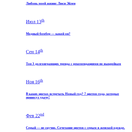
Любовь моей жизни: Люси Эйлен
th
Июл 13
Модный бомбер — какой он?
th
Сен 14
Топ 3 долгоиграющих тренда с рекомендациями по выкройкам
th
Ноя 16
В каких цветах встречать Новый год? 7 цветов года, которые
принесут удачу!
nd
Фев 22
Серый — не скучно. Сочетание цветов с серым в женской одежде.