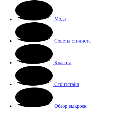
Мода
Советы стилиста
Красота
Стритстайл
Обзор выкроек