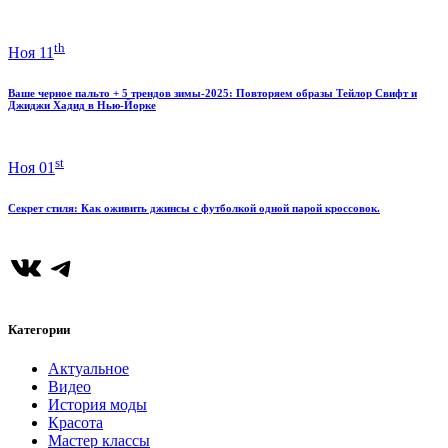
th
Ноя 11
Ваше черное пальто + 5 трендов зимы-2025: Повторяем образы Тейлор Свифт и
Джиджи Хадид в Нью-Йорке
st
Ноя 01
Секрет стиля: Как оживить джинсы с футболкой одной парой кроссовок.
ВКонтакте
Telegram
Категории
Актуальное
Видео
История моды
Красота
Мастер классы