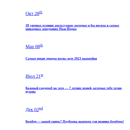
th
Окт 28
28 уютных осенних аксессуаров, которые я бы носила в самых
шикарных заведениях Нью-Йорка
th
Мар 08
Самые яркие тренды весна-лето 2023 выкройки
st
Июл 21
Базовый гардероб на лето — 7 летних вещей, которые тебе точно
нужны
nd
Дек 02
Бомбер — какой сшить? Подборка выкроек для пошива бомбера!