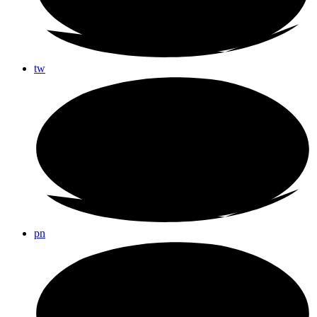
tw
pn