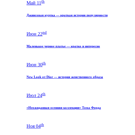
th
Май 11
Джинсовая куртка — краткая история популярности
nd
Июн 22
Маленькое черное платье — кратко и интересно
th
Июн 30
New Look от Dior — история женственного образа
th
Июл 24
«Неожиданная осенняя коллекция» Тома Форда
th
Ноя 04