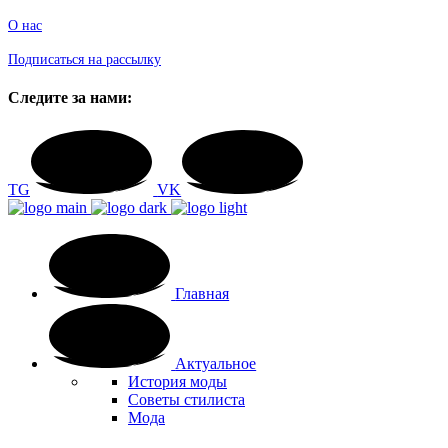
О нас
Подписаться на рассылку
Следите за нами:
TG
VK
Главная
Актуальное
История моды
Советы стилиста
Мода