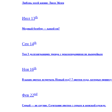
Любовь моей жизни: Люси Эйлен
th
Июл 13
Модный бомбер — какой он?
th
Сен 14
Топ 3 долгоиграющих тренда с рекомендациями по выкройкам
th
Ноя 16
В каких цветах встречать Новый год? 7 цветов года, которые принесу
nd
Фев 22
Серый — не скучно. Сочетание цветов с серым в женской одежде.