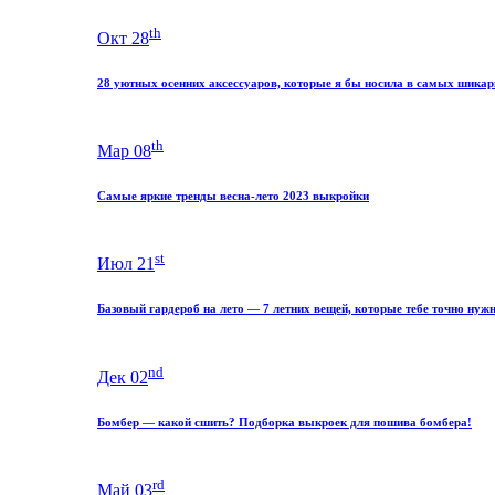
th
Окт 28
28 уютных осенних аксессуаров, которые я бы носила в самых шика
th
Мар 08
Самые яркие тренды весна-лето 2023 выкройки
st
Июл 21
Базовый гардероб на лето — 7 летних вещей, которые тебе точно нуж
nd
Дек 02
Бомбер — какой сшить? Подборка выкроек для пошива бомбера!
rd
Май 03