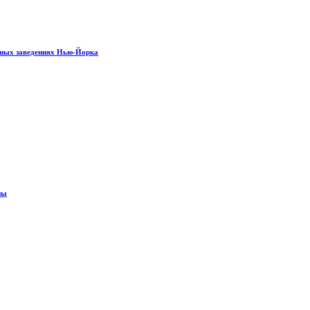
рных заведениях Нью-Йорка
ны