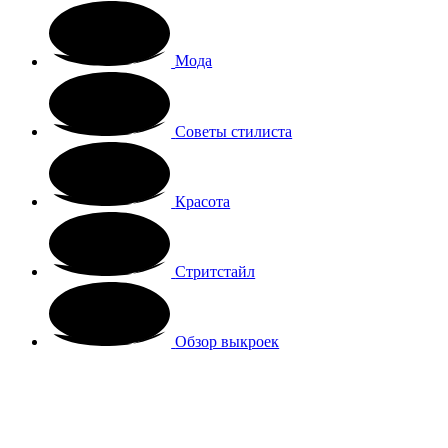
Мода
Советы стилиста
Красота
Стритстайл
Обзор выкроек