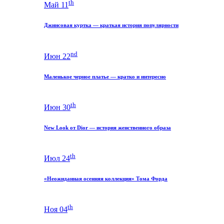
th
Май 11
Джинсовая куртка — краткая история популярности
nd
Июн 22
Маленькое черное платье — кратко и интересно
th
Июн 30
New Look от Dior — история женственного образа
th
Июл 24
«Неожиданная осенняя коллекция» Тома Форда
th
Ноя 04