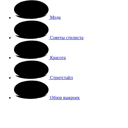
Мода
Советы стилиста
Красота
Стритстайл
Обзор выкроек