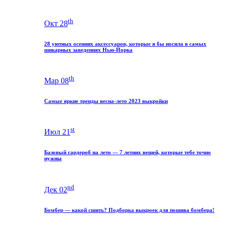
th
Окт 28
28 уютных осенних аксессуаров, которые я бы носила в самых
шикарных заведениях Нью-Йорка
th
Мар 08
Самые яркие тренды весна-лето 2023 выкройки
st
Июл 21
Базовый гардероб на лето — 7 летних вещей, которые тебе точно
нужны
nd
Дек 02
Бомбер — какой сшить? Подборка выкроек для пошива бомбера!