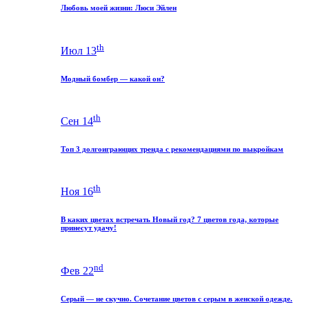
Любовь моей жизни: Люси Эйлен
th
Июл 13
Модный бомбер — какой он?
th
Сен 14
Топ 3 долгоиграющих тренда с рекомендациями по выкройкам
th
Ноя 16
В каких цветах встречать Новый год? 7 цветов года, которые
принесут удачу!
nd
Фев 22
Серый — не скучно. Сочетание цветов с серым в женской одежде.