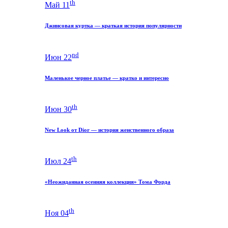
th
Май 11
Джинсовая куртка — краткая история популярности
nd
Июн 22
Маленькое черное платье — кратко и интересно
th
Июн 30
New Look от Dior — история женственного образа
th
Июл 24
«Неожиданная осенняя коллекция» Тома Форда
th
Ноя 04