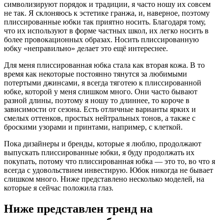
символизируют порядок и традиции, я часто ношу их совсем
не так. Я склоняюсь к эстетике гранжа, и, наверное, поэтому
плиссированные юбки так приятно носить. Благодаря тому,
что их используют в форме частных школ, их легко носить в
более провокационных образах. Носить плиссированную
юбку «неправильно» делает это ещё интереснее.
Для меня плиссированная юбка стала как вторая кожа. В то
время как некоторые постоянно тянутся за любимыми
потертыми джинсами, я всегда тяготею к плиссированной
юбке, которой у меня слишком много. Они часто бывают
разной длины, поэтому я ношу то длиннее, то короче в
зависимости от сезона. Есть отличные варианты ярких и
смелых оттенков, простых нейтральных тонов, а также с
броскими узорами и принтами, например, с клеткой.
Пока дизайнеры и бренды, которые я люблю, продолжают
выпускать плиссированные юбки, я буду продолжать их
покупать, потому что плиссированная юбка — это то, во что я
всегда с удовольствием инвестирую. Юбок никогда не бывает
слишком много. Ниже представлено несколько моделей, на
которые я сейчас положила глаз.
Ниже представлен тренд на