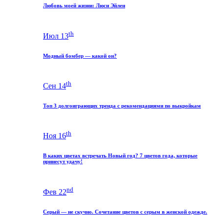
Любовь моей жизни: Люси Эйлен
th
Июл 13
Модный бомбер — какой он?
th
Сен 14
Топ 3 долгоиграющих тренда с рекомендациями по выкройкам
th
Ноя 16
В каких цветах встречать Новый год? 7 цветов года, которые
принесут удачу!
nd
Фев 22
Серый — не скучно. Сочетание цветов с серым в женской одежде.