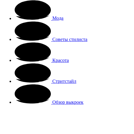
Мода
Советы стилиста
Красота
Стритстайл
Обзор выкроек