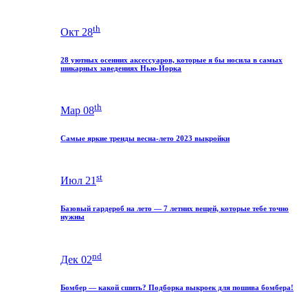
th
Окт 28
28 уютных осенних аксессуаров, которые я бы носила в самых
шикарных заведениях Нью-Йорка
th
Мар 08
Самые яркие тренды весна-лето 2023 выкройки
st
Июл 21
Базовый гардероб на лето — 7 летних вещей, которые тебе точно
нужны
nd
Дек 02
Бомбер — какой сшить? Подборка выкроек для пошива бомбера!