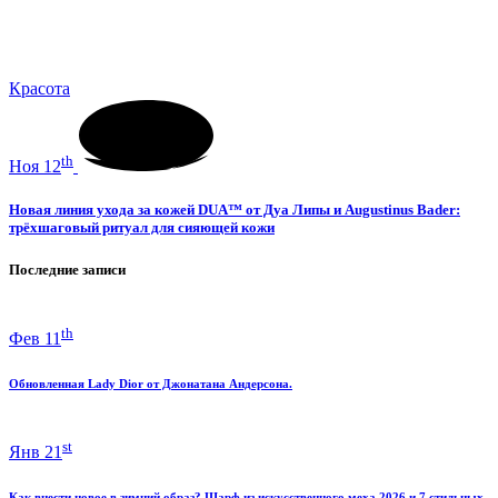
Красота
th
Ноя 12
Новая линия ухода за кожей DUA™ от Дуа Липы и Augustinus Bader:
трёхшаговый ритуал для сияющей кожи
Последние записи
th
Фев 11
Обновленная Lady Dior от Джонатана Андерсона.
st
Янв 21
Как внести новое в зимний образ? Шарф из искусственного меха 2026 и 7 стильных