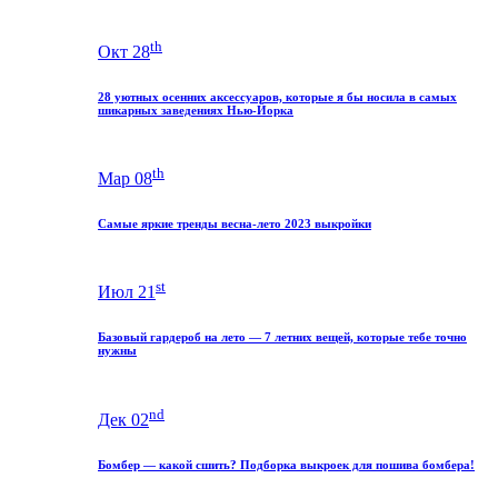
th
Окт 28
28 уютных осенних аксессуаров, которые я бы носила в самых
шикарных заведениях Нью-Йорка
th
Мар 08
Самые яркие тренды весна-лето 2023 выкройки
st
Июл 21
Базовый гардероб на лето — 7 летних вещей, которые тебе точно
нужны
nd
Дек 02
Бомбер — какой сшить? Подборка выкроек для пошива бомбера!