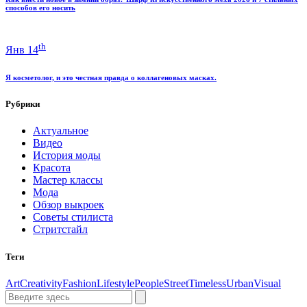
способов его носить
th
Янв 14
Я косметолог, и это честная правда о коллагеновых масках.
Рубрики
Актуальное
Видео
История моды
Красота
Мастер классы
Мода
Обзор выкроек
Советы стилиста
Стритстайл
Теги
Art
Creativity
Fashion
Lifestyle
People
Street
Timeless
Urban
Visual
Поиск