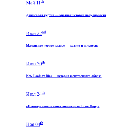
th
Май 11
Джинсовая куртка — краткая история популярности
nd
Июн 22
Маленькое черное платье — кратко и интересно
th
Июн 30
New Look от Dior — история женственного образа
th
Июл 24
«Неожиданная осенняя коллекция» Тома Форда
th
Ноя 04