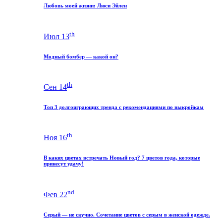
Любовь моей жизни: Люси Эйлен
th
Июл 13
Модный бомбер — какой он?
th
Сен 14
Топ 3 долгоиграющих тренда с рекомендациями по выкройкам
th
Ноя 16
В каких цветах встречать Новый год? 7 цветов года, которые
принесут удачу!
nd
Фев 22
Серый — не скучно. Сочетание цветов с серым в женской одежде.