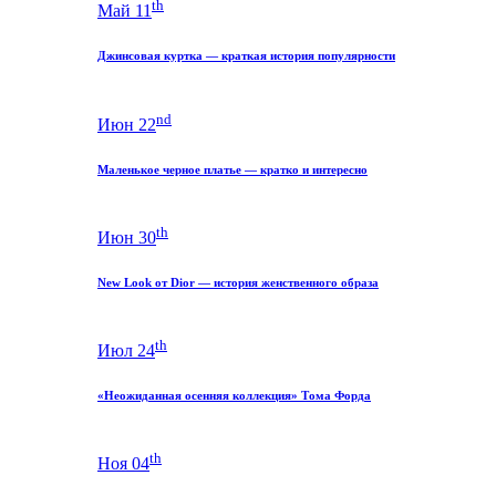
th
Май 11
Джинсовая куртка — краткая история популярности
nd
Июн 22
Маленькое черное платье — кратко и интересно
th
Июн 30
New Look от Dior — история женственного образа
th
Июл 24
«Неожиданная осенняя коллекция» Тома Форда
th
Ноя 04