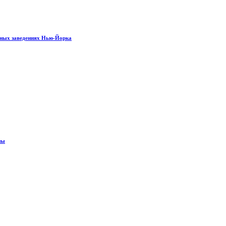
рных заведениях Нью-Йорка
ны