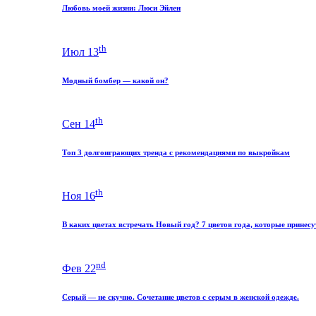
Любовь моей жизни: Люси Эйлен
th
Июл 13
Модный бомбер — какой он?
th
Сен 14
Топ 3 долгоиграющих тренда с рекомендациями по выкройкам
th
Ноя 16
В каких цветах встречать Новый год? 7 цветов года, которые принесу
nd
Фев 22
Серый — не скучно. Сочетание цветов с серым в женской одежде.