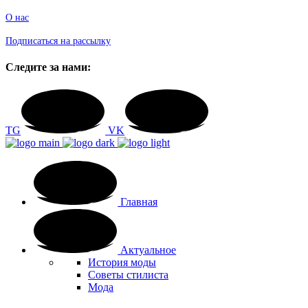
О нас
Подписаться на рассылку
Следите за нами:
TG
VK
Главная
Актуальное
История моды
Советы стилиста
Мода