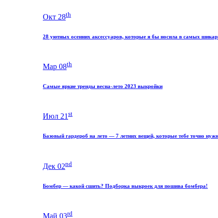
th
Окт 28
28 уютных осенних аксессуаров, которые я бы носила в самых шика
th
Мар 08
Самые яркие тренды весна-лето 2023 выкройки
st
Июл 21
Базовый гардероб на лето — 7 летних вещей, которые тебе точно нуж
nd
Дек 02
Бомбер — какой сшить? Подборка выкроек для пошива бомбера!
rd
Май 03