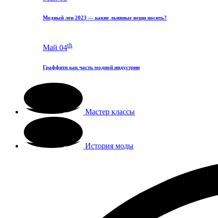
Модный лен 2023 — какие льняные вещи носить?
th
Май 04
Граффити как часть модной индустрии
Мастер классы
История моды